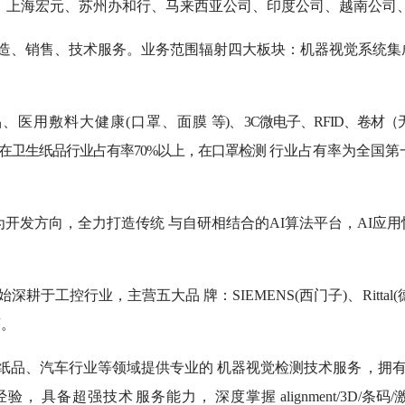
、上海宏元、苏州办和行、马来西亚公司、印度公司、越南公司
造、销售、技术服务。业务范围辐射四大板块：机器视觉系统集
、医用敷料大健康(口罩、面膜
等)、
3C微电子、RFID、卷
在卫生纸品行业占有率70%以上，在口罩检测
行业占有率为全国第
化工厂”为开发方向，全力打造传统 与自研相结合的AI算法平台，A
始深耕于工控行业，主营五大品 牌：SIEMENS(西门子)、
Ritt
茅。
纸品、汽车行业等领域提供专业的 机器视觉检测技术服务
，拥
经验，
具备超强技术
服务能力，
深度掌握
alignment/3