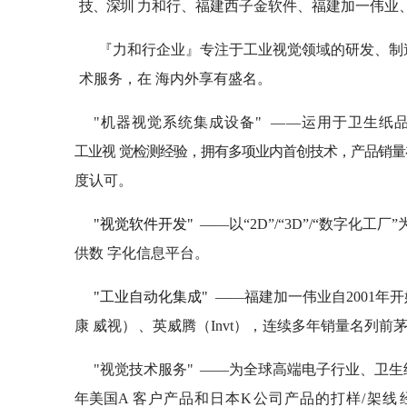
技、深圳
力和行、福建西子金软件、福建加一伟业
『力和行企业』专注于工业视觉领域的研发、制
术服务，在 海内外享有盛名。
"机器视觉系统集成设备"
——运用于卫生纸品
工业视
觉检测经验，拥有多项业内首创技术，产品销量
度认可。
"视觉软件开发"
——以“2D”/“3D”/“数字
供数 字化信息平台。
"工业自动化集成"
——福建加一伟业自2001年开
康 威视）
、英威腾（Invt），连续多年销量名列前
"视觉技术服务"
——为全球高端电子行业、卫生
年美国A
客户产品和日本K
公司产品的打样/
架线