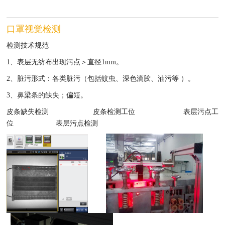
口罩视觉检测
检测技术规范
1、
表层无纺布
出现污点＞直径
1mm
。
2、
脏污形式：
各类脏污（包括蚊虫、深色滴胶、油污等
）。
3、鼻梁条的缺失；偏短。
皮条缺失检测
皮条检测工位
表层污点工
位
表层污点检测