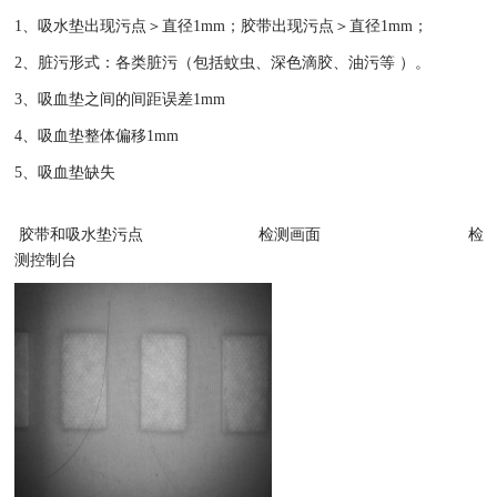
1、
吸水垫出现污点＞直径
1mm；胶带出现污点＞直径1mm
；
2、
脏污形式：
各类脏污（包括蚊虫、深色滴胶、油污等
）。
3、
吸
血
垫之间的间距误差
1mm
4、
吸
血
垫整体偏移
1mm
5、
吸
血
垫
缺失
胶带和吸水垫
污点
检测画面
检
测控制台