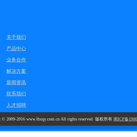
关于我们
产品中心
业务合作
解决方案
新闻资讯
联系我们
人才招聘
t © 2009-2016 www.lhxqy.com.cn All rights reserved 版权所有
闽ICP备1900
闽ICP备19006068号-1